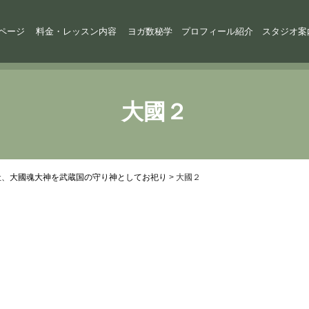
ページ
料金・レッスン内容
ヨガ数秘学
プロフィール紹介
スタジオ案
大國２
社、大國魂大神を武蔵国の守り神としてお祀り
>
大國２