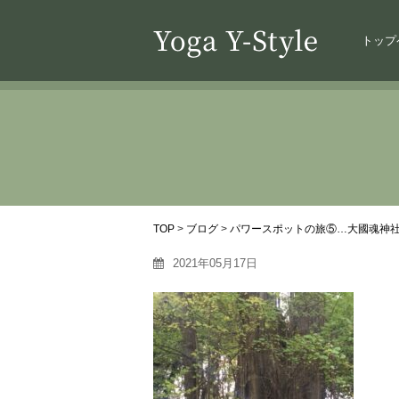
トップ
TOP
>
ブログ
>
パワースポットの旅⑤…大國魂神
2021年05月17日