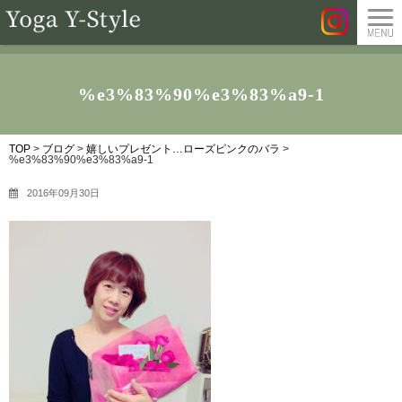
%e3%83%90%e3%83%a9-1
TOP
>
ブログ
>
嬉しいプレゼント…ローズピンクのバラ
>
%e3%83%90%e3%83%a9-1
2016年09月30日