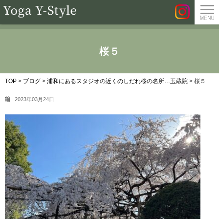
桜５
TOP
>
ブログ
>
浦和にあるスタジオの近くのしだれ桜の名所…玉蔵院
>
桜５
2023年03月24日