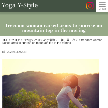
freedom woman raised arms to sunrise on
mountain top in the moring
TOP
>
ブログ
>
ヨガはいつやるのが最適？ 朝、昼、夜？
>
freedom woman
raised arms to sunrise on mountain top in the moring
2022年06月20日