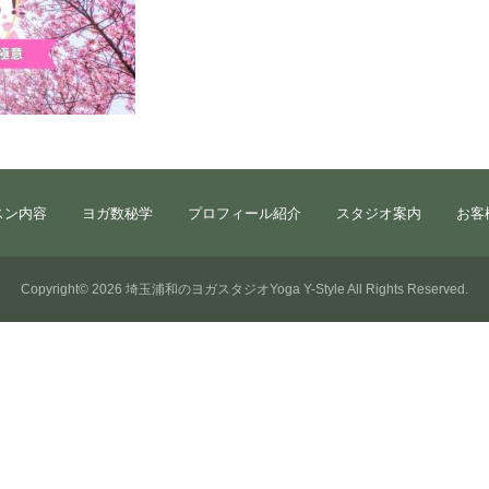
スン内容
ヨガ数秘学
プロフィール紹介
スタジオ案内
お客
Copyright© 2026
埼玉浦和のヨガスタジオYoga Y-Style
All Rights Reserved.