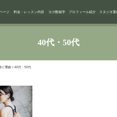
ページ
料金・レッスン内容
ヨガ数秘学
プロフィール紹介
スタジオ案
40代・50代
効く理由
>
40代・50代