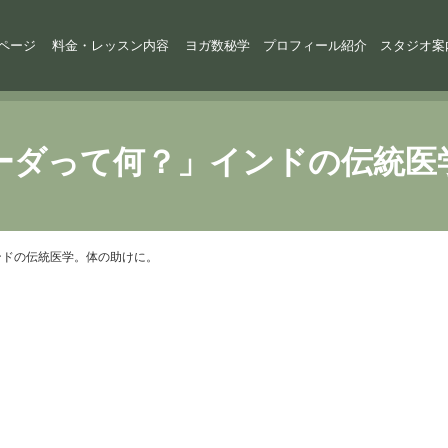
ページ
料金・レッスン内容
ヨガ数秘学
プロフィール紹介
スタジオ案
ーダって何？」インドの伝統医
ンドの伝統医学。体の助けに。