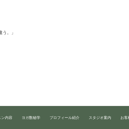
違う。」
スン内容
ヨガ数秘学
プロフィール紹介
スタジオ案内
お客